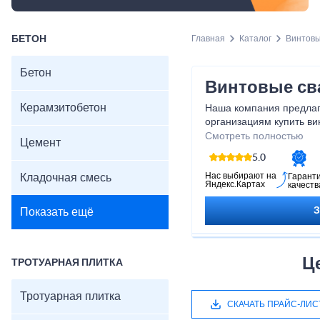
БЕТОН
Главная
Каталог
Винтовы
Бетон
Винтовые св
Керамзитобетон
Наша компания предлаг
организациям купить ви
производителя.
Смотреть полностью
Цемент
5.0
Нас выбирают на
Кладочная смесь
Гарант
Яндекс.Картах
качеств
Показать ещё
Ц
ТРОТУАРНАЯ ПЛИТКА
Тротуарная плитка
СКАЧАТЬ ПРАЙС-ЛИС