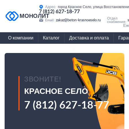
Адрес:
город Красное Село, улица Восстановлени
7 (812) 627-18-77
МОНОЛИТ
Отдел
zakaz@beton-krasnoeselo.ru
Email:
снабжения:
Еж
О компании
Каталог
Доставка и оплата
Гара
ЗВОНИТЕ!
КРАСНОЕ СЕЛО
7 (812) 627-18-77