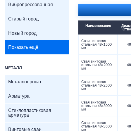
Вибропрессованная
Старый город
Наименование
Диам
Ств
Новый город
Свая винтовая
стальная 48х1500
48
Показать ещё
мм
Свая винтовая
стальная 48х2000
48
МЕТАЛЛ
мм
Металлопрокат
Свая винтовая
стальная 48х2500
48
мм
Арматура
Свая винтовая
стальная 48х3000
48
мм
Стеклопластиковая
арматура
Свая винтовая
стальная 48х3500
48
Винтовые сваи
мм