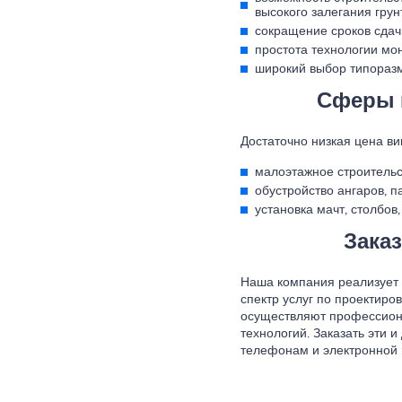
высокого залегания грун
сокращение сроков сдач
простота технологии мо
широкий выбор типоразм
Сферы 
Достаточно низкая цена в
малоэтажное строительс
обустройство ангаров, п
установка мачт, столбов,
Зака
Наша компания реализует 
спектр услуг по проектиро
осуществляют профессион
технологий. Заказать эти 
телефонам и электронной 