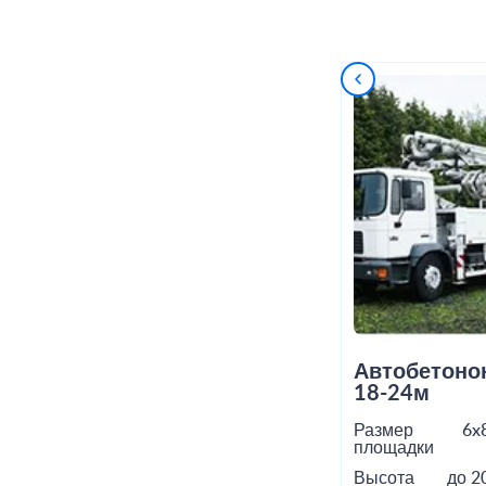
Автобетоно
18-24м
Размер
6x
площадки
Высота
до 2