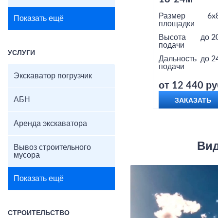
Размер
6x
Показать ещё
площадки
Высота
до 2
подачи
УСЛУГИ
Дальность
до 2
подачи
Экскаватор погрузчик
от 12 440 ру
АБН
ЗАКАЗАТЬ
Аренда экскаватора
Вид
Вывоз строительного
мусора
Показать ещё
СТРОИТЕЛЬСТВО