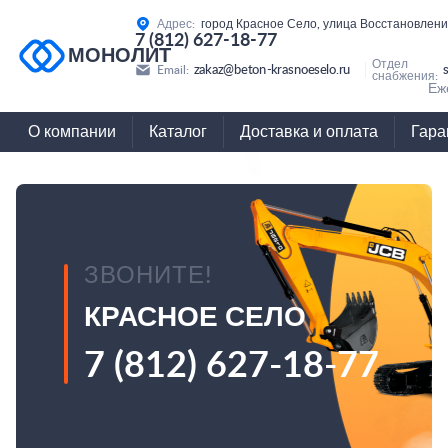
Адрес:
город Красное Село, улица Восстановлени
7 (812) 627-18-77
МОНОЛИТ
Отдел
zakaz@beton-krasnoeselo.ru
Email:
снабжения:
Еж
О компании
Каталог
Доставка и оплата
Гара
ЗВОНИТЕ!
КРАСНОЕ СЕЛО
7 (812) 627-18-77