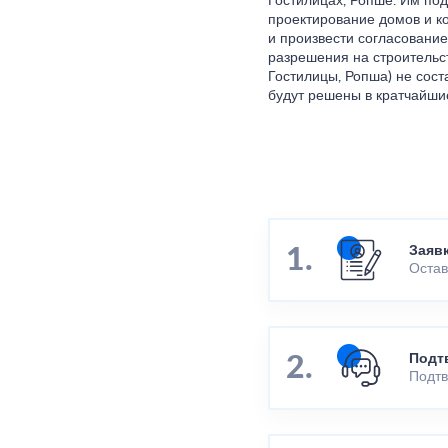
Гостилицах, Ропше. Им под
проектирование домов и ко
и произвести согласование
разрешения на строительст
Гостилицы, Ропша) не сост
будут решены в кратчайшие
Заяв
Остав
Подт
Подтв