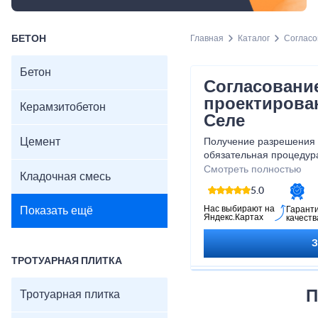
БЕТОН
Главная
Каталог
Согласо
Бетон
Согласовани
проектирова
Керамзитобетон
Селе
Цемент
Получение разрешения н
обязательная процедура
начать строительные р
Смотреть полностью
Кладочная смесь
включает проектные раб
5.0
строительство в различ
того как все необходим
Нас выбирают на
Показать ещё
Гарант
Яндекс.Картах
качеств
оформлены в соответст
местного самоуправлен
стройку.
ТРОТУАРНАЯ ПЛИТКА
П
Тротуарная плитка