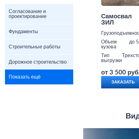
Согласование и
Самосвал
проектирование
ЗИЛ
Фундаменты
Грузоподъемнос
Объем
до 5
Строительные работы
кузова
Тип
Трехст
выгрузки
Дорожное строительство
от 3 500 руб
Показать ещё
ЗАКАЗАТЬ
Вид