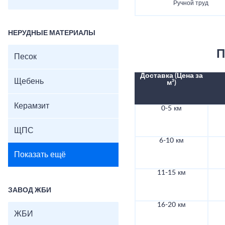
Ручной труд
НЕРУДНЫЕ МАТЕРИАЛЫ
П
Песок
Доставка (Цена за
Щебень
м³)
Керамзит
0-5 км
ЩПС
6-10 км
Показать ещё
11-15 км
ЗАВОД ЖБИ
16-20 км
ЖБИ