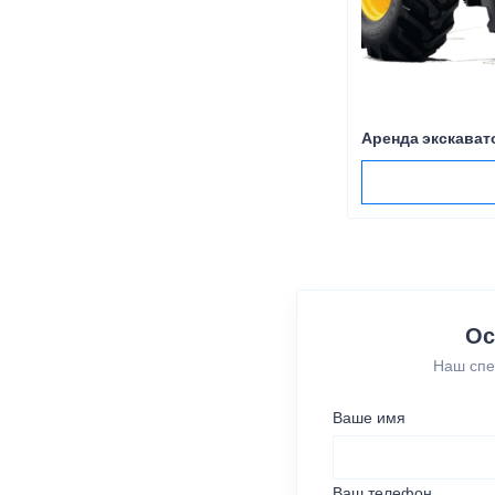
Аренда экскават
Ос
Наш спе
Ваше имя
Ваш телефон