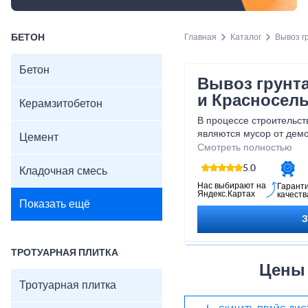
БЕТОН
Главная
Каталог
Вывоз г
Бетон
Вывоз грунта
и Красносел
Керамзитобетон
В процессе строительс
являются мусор от демо
Цемент
образующийся в резуль
Смотреть полностью
работ. Эти материалы, 
5.0
Кладочная смесь
площадке, мешают нор
и усложняют условия тр
Нас выбирают на
Гарант
Яндекс.Картах
качеств
производственного трав
Показать ещё
отходы должны регулярн
по существующим норм
ТРОТУАРНАЯ ПЛИТКА
Цены 
Тротуарная плитка