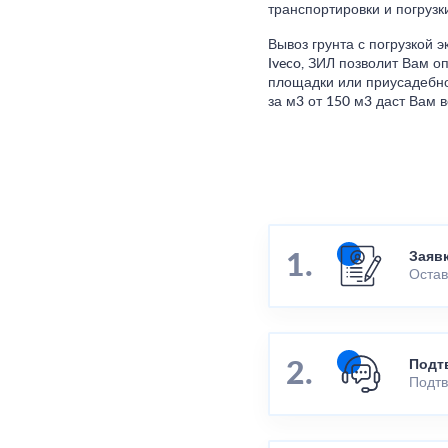
транспортировки и погруз
Вывоз грунта с погрузкой э
Iveco, ЗИЛ позволит Вам 
площадки или приусадебно
за м3 от 150 м3 даст Вам 
Заяв
Остав
Подт
Подтв