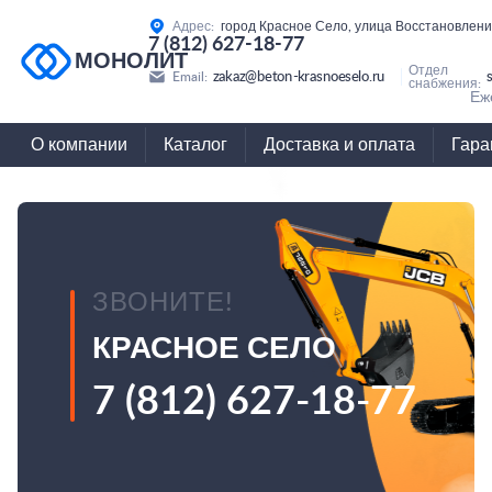
Адрес:
город Красное Село, улица Восстановлени
7 (812) 627-18-77
МОНОЛИТ
Отдел
zakaz@beton-krasnoeselo.ru
Email:
снабжения:
Еж
О компании
Каталог
Доставка и оплата
Гара
ЗВОНИТЕ!
КРАСНОЕ СЕЛО
7 (812) 627-18-77