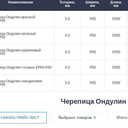
Наименование
Толщина,
Ширина,
Длина,
мм
мм
мм
ица Ондулин красный
3.3
950
1950
950
ица Ондулин зеленый
3.3
950
1950
950
ица Ондулин коричневый
3.3
950
1950
950
ица Ондулин тоскана 1950×950
3.3
950
1950
ица Ондулин cкандинавия
3.3
950
1950
950
Черепица Ондулин
Выбрано товаров:
Итого
СКАЧАТЬ ПРАЙС-ЛИСТ
0