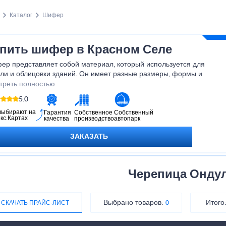
Каталог
Шифер
пить шифер в Красном Селе
ер представляет собой материал, который используется для
вли и облицовки зданий. Он имеет разные размеры, формы и
а, что делает его удобным в использовании и установке. Он
треть полностью
товлен из непресованной асбестоцементной смеси, что
5.0
печивает ему прочность и долговечность. Он отлично
вляется с защитой от влаги, солнца и других атмосферных
выбирают на
Гарантия
Собственное
Собственный
кс.Картах
качества
производство
автопарк
действий. Шифер является экологически чистым материалом, не
ержащим вредных веществ. Он также обладает хорошей
ЗАКАЗАТЬ
оизоляцией и теплоизоляцией, что делает его идеальным
ором для строительства и ремонта. Приобретая шифер у нас, Вы
учаете надежный и качественный материал, который прослужит
долгие годы.
Черепица Онду
Выбрано товаров:
Итого
СКАЧАТЬ ПРАЙС-ЛИСТ
0