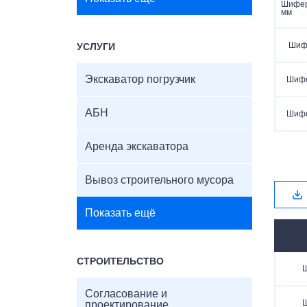
Шифер
мм
Шифе
УСЛУГИ
Экскаватор погрузчик
Шифе
АБН
Шифе
Аренда экскаватора
Вывоз строительного мусора
Показать ещё
СТРОИТЕЛЬСТВО
Ш
Согласование и
Ш
проектирование