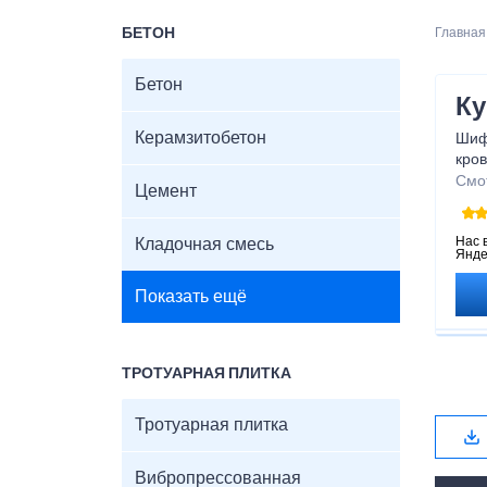
БЕТОН
Главная
Бетон
Ку
Керамзитобетон
Шиф
кро
цвет
Смо
Цемент
изго
обес
спра
Нас 
Кладочная смесь
Янде
воз
сод
Показать ещё
звук
выб
пол
Вам 
ТРОТУАРНАЯ ПЛИТКА
Тротуарная плитка
Вибропрессованная