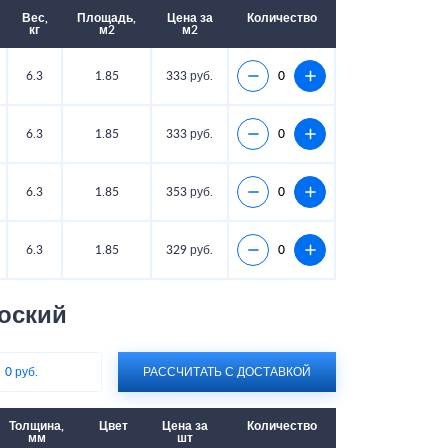
Вес,
Площадь,
Цена за
Количество
кг
м2
м2
6.3
1.85
333 руб.
6.3
1.85
333 руб.
6.3
1.85
353 руб.
6.3
1.85
329 руб.
оский
:
0 руб.
РАССЧИТАТЬ С ДОСТАВКОЙ
Толщина,
Цвет
Цена за
Количество
мм
шт