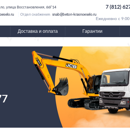
7 (812) 62
ло, улица Восстановления, 66Г14
eselo.ru
snab@beton-krasnoeselo.ru
Отдел снабжения:
Ежедневно с 9:00
Доставка и оплата
Гарантии
77